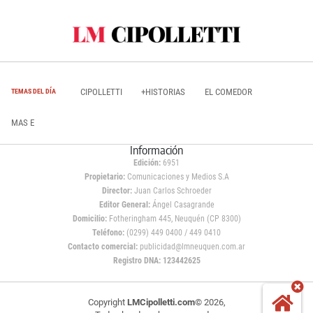
CIPOLLETTI
+HISTORIAS
EL COMEDOR
TEMAS DEL DÍA
MAS E
Información
Edición:
6951
Propietario:
Comunicaciones y Medios S.A
Director:
Juan Carlos Schroeder
Editor General:
Ángel Casagrande
Domicilio:
Fotheringham 445, Neuquén (CP 8300)
Teléfono:
(0299) 449 0400 / 449 0410
Contacto comercial:
publicidad@lmneuquen.com.ar
Registro DNA: 123442625
Copyright
LMCipolletti.com
© 2026,