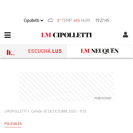
Cipolletti
TEMP
HUM
19:27 HS
8°
46%
ESCUCHÁ
LU5
LMCIPOLLETTI
Camión
30 DE OCTUBRE 2020 - 11:35
POLICIALES