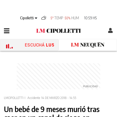
Cipolletti
TEMP
HUM
10:59 HS
5°
50%
ESCUCHÁ
LU5
LMCIPOLLETTI
Accidente
14 DE MARZO 2018 - 14:55
Un bebé de 9 meses murió tras