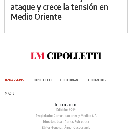
ataque y crece la tensión en
Medio Oriente
CIPOLLETTI
+HISTORIAS
EL COMEDOR
TEMAS DEL DÍA
MAS E
Información
Edición:
6949
Propietario:
Comunicaciones y Medios S.A
Director:
Juan Carlos Schroeder
Editor General:
Ángel Casagrande