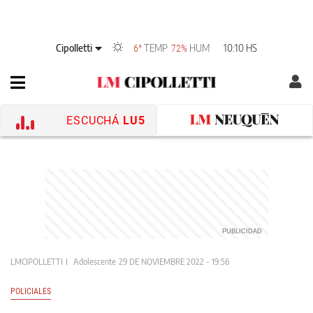
Cipolletti
TEMP
HUM
10:10 HS
6°
72%
ESCUCHÁ
LU5
LMCIPOLLETTI
Adolescente
29 DE NOVIEMBRE 2022 - 19:56
POLICIALES