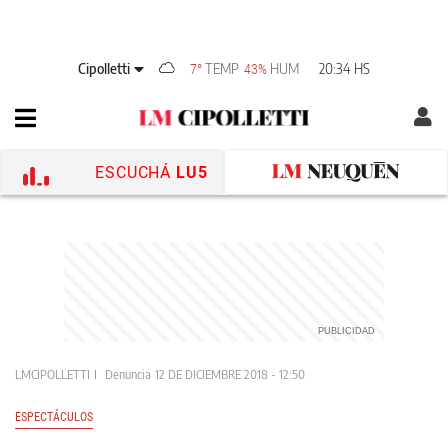
Cipolletti
TEMP
HUM
20:34 HS
7°
43%
ESCUCHÁ
LU5
LMCIPOLLETTI
Denuncia
12 DE DICIEMBRE 2018 - 12:50
ESPECTÁCULOS