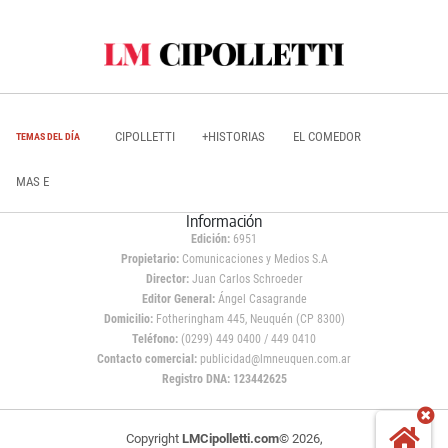
CIPOLLETTI
+HISTORIAS
EL COMEDOR
TEMAS DEL DÍA
MAS E
Información
Edición:
6951
Propietario:
Comunicaciones y Medios S.A
Director:
Juan Carlos Schroeder
Editor General:
Ángel Casagrande
Domicilio:
Fotheringham 445, Neuquén (CP 8300)
Teléfono:
(0299) 449 0400 / 449 0410
Contacto comercial:
publicidad@lmneuquen.com.ar
Registro DNA: 123442625
Copyright
LMCipolletti.com
© 2026,