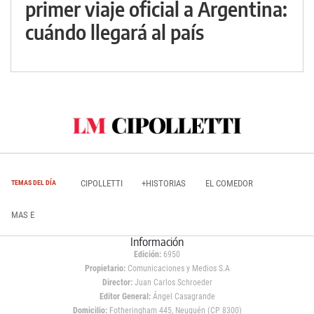
primer viaje oficial a Argentina:
cuándo llegará al país
CIPOLLETTI
+HISTORIAS
EL COMEDOR
TEMAS DEL DÍA
MAS E
Información
Edición:
6950
Propietario:
Comunicaciones y Medios S.A
Director:
Juan Carlos Schroeder
Editor General:
Ángel Casagrande
Domicilio:
Fotheringham 445, Neuquén (CP 8300)