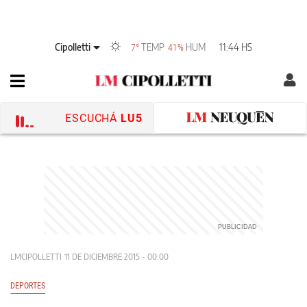
Cipolletti
TEMP
HUM
11:44 HS
7°
41%
ESCUCHÁ
LU5
LMCIPOLLETTI
11 DE DICIEMBRE 2015 - 00:00
DEPORTES