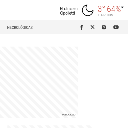
3°
64%
El clima en
Cipolletti
TEMP
HUM
NECROLÓGICAS