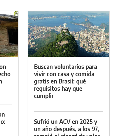
con
Buscan voluntarios para
techo
vivir con casa y comida
n
gratis en Brasil: qué
requisitos hay que
cumplir
on
o:
Sufrió un ACV en 2025 y
un año después, a los 97,
rompió el récord de volar