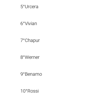
5°Urcera
6°Vivian
7°Chapur
8°Werner
9°Benamo
10°Rossi