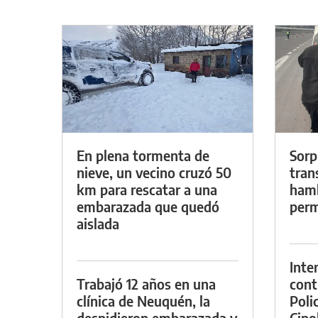
En plena tormenta de
Sorp
nieve, un vecino cruzó 50
tran
km para rescatar a una
hamb
embarazada que quedó
perm
aislada
Inte
Trabajó 12 años en una
cont
clínica de Neuquén, la
Poli
despidieron embarazada y
Cipol