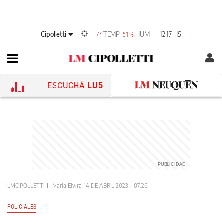
Cipolletti
TEMP
HUM
12:17 HS
7°
61%
ESCUCHÁ
LU5
LMCIPOLLETTI
María Elvira
14 DE ABRIL 2023 - 07:26
POLICIALES