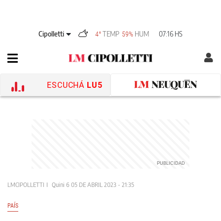
Cipolletti
TEMP
HUM
07:16 HS
4°
59%
ESCUCHÁ
LU5
LMCIPOLLETTI
Quini 6
05 DE ABRIL 2023 - 21:35
PAÍS