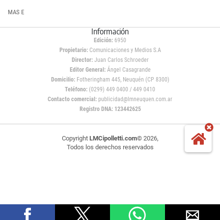
MAS E
Información
Edición:
6950
Propietario:
Comunicaciones y Medios S.A
Director:
Juan Carlos Schroeder
Editor General:
Ángel Casagrande
Domicilio:
Fotheringham 445, Neuquén (CP 8300)
Teléfono:
(0299) 449 0400 / 449 0410
Contacto comercial:
publicidad@lmneuquen.com.ar
Registro DNA: 123442625
Copyright
LMCipolletti.com
© 2026,
Todos los derechos reservados