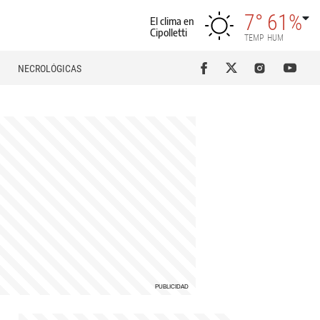
7°
61%
El clima en
Cipolletti
TEMP
HUM
NECROLÓGICAS