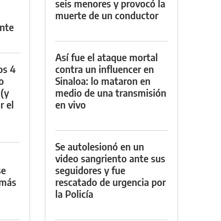
seis menores y provocó la
muerte de un conductor
nte
Así fue el ataque mortal
os 4
contra un influencer en
o
Sinaloa: lo mataron en
 (y
medio de una transmisión
r el
en vivo
Se autolesionó en un
video sangriento ante sus
se
seguidores y fue
 más
rescatado de urgencia por
la Policía