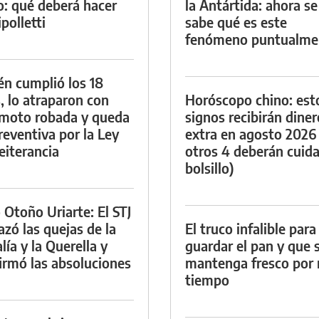
io: qué deberá hacer
la Antártida: ahora se
polletti
sabe qué es este
fenómeno puntualme
én cumplió los 18
, lo atraparon con
Horóscopo chino: est
moto robada y queda
signos recibirán diner
reventiva por la Ley
extra en agosto 2026
eiterancia
otros 4 deberán cuida
bolsillo)
 Otoño Uriarte: El STJ
azó las quejas de la
El truco infalible para
lía y la Querella y
guardar el pan y que 
irmó las absoluciones
mantenga fresco por
tiempo