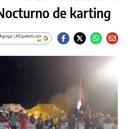
 Nocturno de karting
Agregar LMCipolletti.com
en