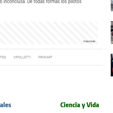
edó inconclusa. De todas formas los pilotos
RTES
CIPOLLETTI
PROKART
iales
Ciencia y Vida