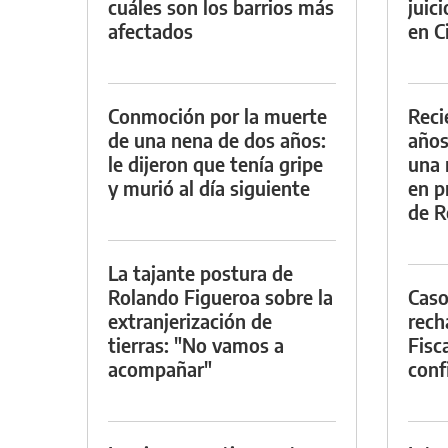
cuáles son los barrios más
juic
afectados
en Ci
Conmoción por la muerte
Reci
de una nena de dos años:
años
le dijeron que tenía gripe
una 
y murió al día siguiente
en p
de R
La tajante postura de
Rolando Figueroa sobre la
Caso
extranjerización de
rech
tierras: "No vamos a
Fisca
acompañar"
conf