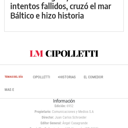
intentos fallidos, cruzó el mar
Báltico e hizo historia
CIPOLLETTI
+HISTORIAS
EL COMEDOR
TEMAS DEL DÍA
MAS E
Información
Edición:
6952
Propietario:
Comunicaciones y Medios S.A
Director:
Juan Carlos Schroeder
Editor General:
Ángel Casagrande