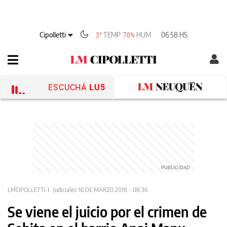
Cipolletti
TEMP
HUM
06:58 HS
3°
70%
ESCUCHÁ
LU5
LMCIPOLLETTI
Judiciales
16 DE MARZO 2018 - 08:36
Se viene el juicio por el crimen de