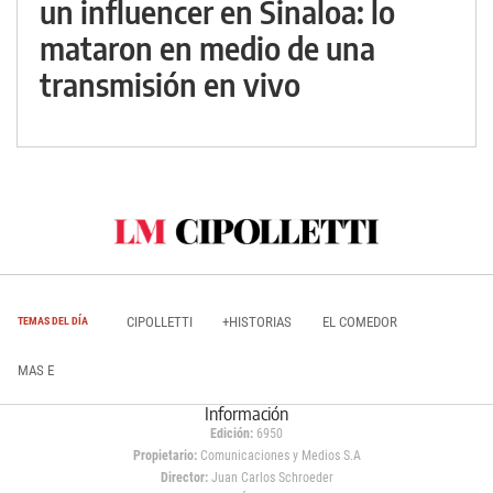
un influencer en Sinaloa: lo
mataron en medio de una
transmisión en vivo
CIPOLLETTI
+HISTORIAS
EL COMEDOR
TEMAS DEL DÍA
MAS E
Información
Edición:
6950
Propietario:
Comunicaciones y Medios S.A
Director:
Juan Carlos Schroeder