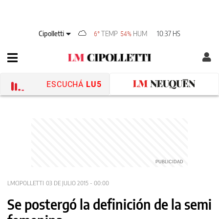
Cipolletti
TEMP
HUM
10:37 HS
6°
54%
ESCUCHÁ
LU5
LMCIPOLLETTI
03 DE JULIO 2015 - 00:00
Se postergó la definición de la semi