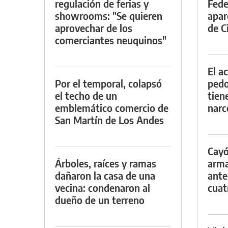
regulación de ferias y
Fede
showrooms: "Se quieren
apar
aprovechar de los
de Ci
comerciantes neuquinos"
El a
Por el temporal, colapsó
pedof
el techo de un
tien
emblemático comercio de
narc
San Martín de Los Andes
Cayó
Árboles, raíces y ramas
arma
dañaron la casa de una
ante
vecina: condenaron al
cuat
dueño de un terreno