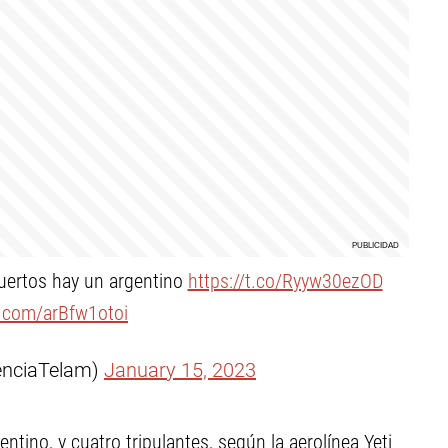
muertos hay un argentino
https://t.co/Ryyw30ezOD
r.com/arBfw1otoi
enciaTelam)
January 15, 2023
entino, y cuatro tripulantes, según la aerolínea Yeti