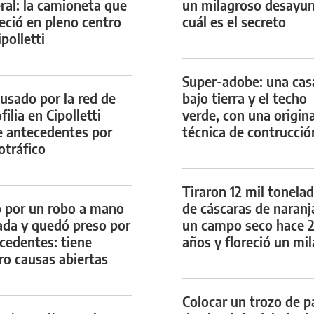
ral: la camioneta que
un milagroso desayun
eció en pleno centro
cuál es el secreto
polletti
Super-adobe: una cas
cusado por la red de
bajo tierra y el techo
ilia en Cipolletti
verde, con una origina
e antecedentes por
técnica de contrucció
otráfico
Tiraron 12 mil tonela
 por un robo a mano
de cáscaras de naranj
da y quedó preso por
un campo seco hace 
cedentes: tiene
años y floreció un mi
ro causas abiertas
Colocar un trozo de p