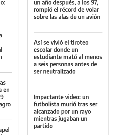
o:
un año después, a los 97,
rompió el récord de volar
sobre las alas de un avión
a
Así se vivió el tiroteo
l
escolar donde un
n
estudiante mató al menos
a seis personas antes de
ser neutralizado
das
a en
29
Impactante video: un
lagro
futbolista murió tras ser
alcanzado por un rayo
mientras jugaban un
partido
apel