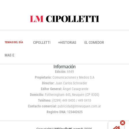
CIPOLLETTI
+HISTORIAS
EL COMEDOR
TEMAS DEL DÍA
MAS E
Información
Edición:
6949
Propietario:
Comunicaciones y Medios S.A
Director:
Juan Carlos Schroeder
Editor General:
Ángel Casagrande
Domicilio:
Fotheringham 445, Neuquén (CP 8300)
Teléfono:
(0299) 449 0400 / 449 0410
Contacto comercial:
publicidad@lmneuquen.com.ar
Registro DNA: 123442625