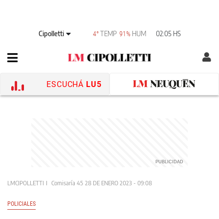
Cipolletti
TEMP
HUM
02:05 HS
4°
91%
ESCUCHÁ
LU5
LMCIPOLLETTI
Comisaría 45
28 DE ENERO 2023 - 09:08
POLICIALES