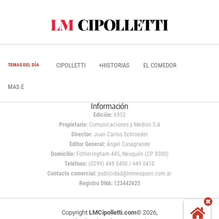
CIPOLLETTI
+HISTORIAS
EL COMEDOR
TEMAS DEL DÍA
MAS E
Información
Edición:
6952
Propietario:
Comunicaciones y Medios S.A
Director:
Juan Carlos Schroeder
Editor General:
Ángel Casagrande
Domicilio:
Fotheringham 445, Neuquén (CP 8300)
Teléfono:
(0299) 449 0400 / 449 0410
Contacto comercial:
publicidad@lmneuquen.com.ar
Registro DNA: 123442625
Copyright
LMCipolletti.com
© 2026,