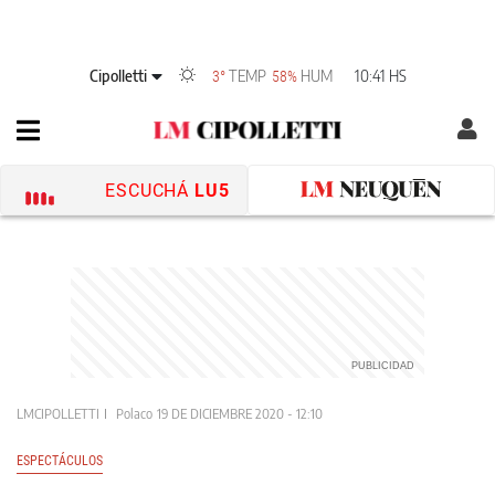
Cipolletti
TEMP
HUM
10:41 HS
3°
58%
ESCUCHÁ
LU5
LMCIPOLLETTI
Polaco
19 DE DICIEMBRE 2020 - 12:10
ESPECTÁCULOS