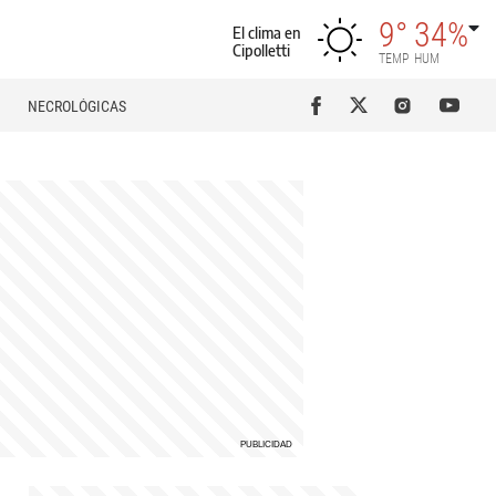
9°
34%
El clima en
Cipolletti
TEMP
HUM
NECROLÓGICAS