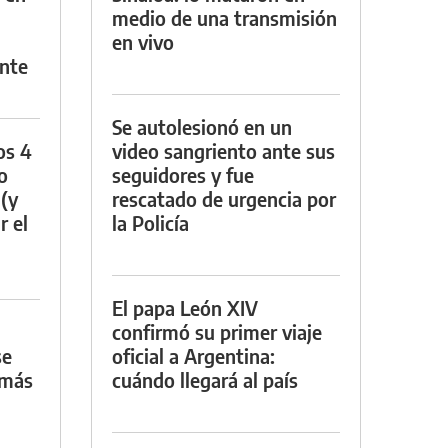
medio de una transmisión
en vivo
nte
Se autolesionó en un
os 4
video sangriento ante sus
o
seguidores y fue
 (y
rescatado de urgencia por
r el
la Policía
El papa León XIV
confirmó su primer viaje
se
oficial a Argentina:
 más
cuándo llegará al país