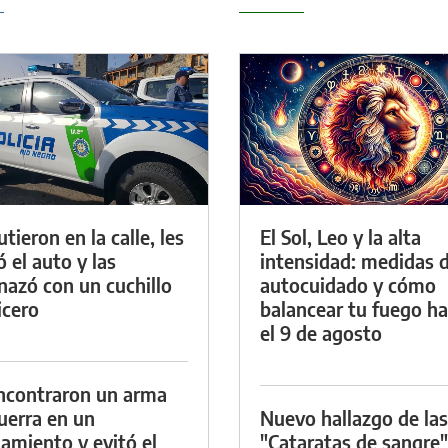
tieron en la calle, les
El Sol, Leo y la alta
ó el auto y las
intensidad: medidas 
azó con un cuchillo
autocuidado y cómo
icero
balancear tu fuego h
el 9 de agosto
ncontraron un arma
uerra en un
Nuevo hallazgo de las
namiento y evitó el
"Cataratas de sangre"