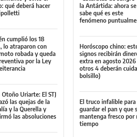
io: qué deberá hacer
la Antártida: ahora se
polletti
sabe qué es este
fenómeno puntualme
én cumplió los 18
, lo atraparon con
Horóscopo chino: est
moto robada y queda
signos recibirán diner
reventiva por la Ley
extra en agosto 2026
eiterancia
otros 4 deberán cuida
bolsillo)
 Otoño Uriarte: El STJ
azó las quejas de la
El truco infalible para
lía y la Querella y
guardar el pan y que 
irmó las absoluciones
mantenga fresco por
tiempo