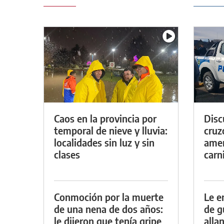
Caos en la provincia por
Discu
temporal de nieve y lluvia:
cruz
localidades sin luz y sin
amen
clases
carn
Conmoción por la muerte
Le e
de una nena de dos años:
de g
le dijeron que tenía gripe
alla