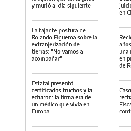
y murió al día siguiente
juic
en Ci
La tajante postura de
Rolando Figueroa sobre la
Reci
extranjerización de
años
tierras: "No vamos a
una 
acompañar"
en p
de R
Estatal presentó
certificados truchos y la
Caso
echaron: la firma era de
rech
un médico que vivía en
Fisca
Europa
conf