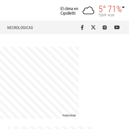
5°
71%
El clima en
Cipolletti
TEMP
HUM
NECROLÓGICAS