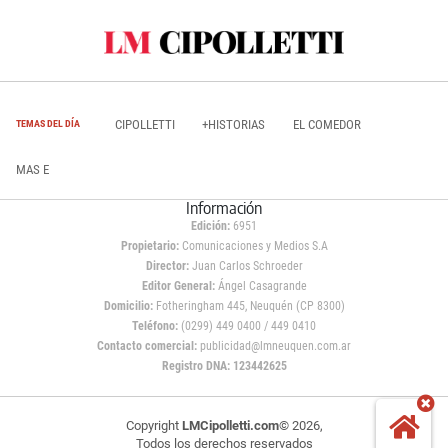
CIPOLLETTI
+HISTORIAS
EL COMEDOR
TEMAS DEL DÍA
MAS E
Información
Edición:
6951
Propietario:
Comunicaciones y Medios S.A
Director:
Juan Carlos Schroeder
Editor General:
Ángel Casagrande
Domicilio:
Fotheringham 445, Neuquén (CP 8300)
Teléfono:
(0299) 449 0400 / 449 0410
Contacto comercial:
publicidad@lmneuquen.com.ar
Registro DNA: 123442625
Copyright
LMCipolletti.com
© 2026,
Todos los derechos reservados