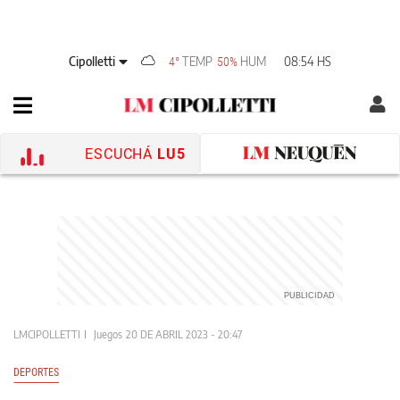
Cipolletti
TEMP
HUM
08:54 HS
4°
50%
ESCUCHÁ
LU5
LMCIPOLLETTI
Juegos
20 DE ABRIL 2023 - 20:47
DEPORTES