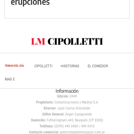
erupciones
CIPOLLETTI
+HISTORIAS
EL COMEDOR
TEMAS DEL DÍA
MAS E
Información
Edición:
6949
Propietario:
Comunicaciones y Medios S.A
Director:
Juan Carlos Schroeder
Editor General:
Ángel Casagrande
Domicilio:
Fotheringham 445, Neuquén (CP 8300)
Teléfono:
(0299) 449 0400 / 449 0410
Contacto comercial:
publicidad@lmneuquen.com.ar