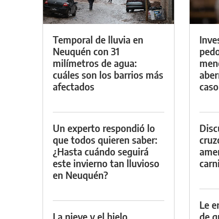
Temporal de lluvia en
Inve
Neuquén con 31
pedo
milímetros de agua:
meno
cuáles son los barrios más
aber
afectados
caso
Un experto respondió lo
Discu
que todos quieren saber:
cruz
¿Hasta cuándo seguirá
amen
este invierno tan lluvioso
carn
en Neuquén?
Le e
La nieve y el hielo
de g