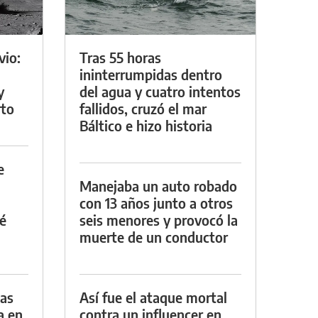
vio:
Tras 55 horas
ininterrumpidas dentro
y
del agua y cuatro intentos
rto
fallidos, cruzó el mar
Báltico e hizo historia
e
Manejaba un auto robado
con 13 años junto a otros
é
seis menores y provocó la
muerte de un conductor
das
Así fue el ataque mortal
a en
contra un influencer en