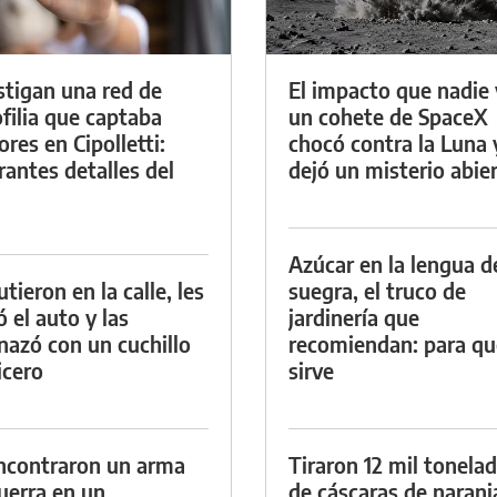
stigan una red de
El impacto que nadie 
filia que captaba
un cohete de SpaceX
res en Cipolletti:
chocó contra la Luna 
rantes detalles del
dejó un misterio abie
Azúcar en la lengua d
tieron en la calle, les
suegra, el truco de
ó el auto y las
jardinería que
azó con un cuchillo
recomiendan: para qu
icero
sirve
ncontraron un arma
Tiraron 12 mil tonela
uerra en un
de cáscaras de naranj