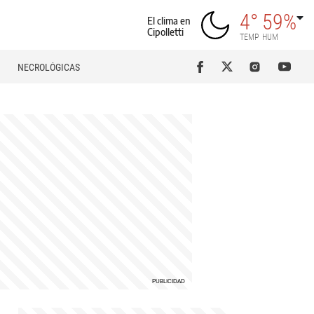
4°
59%
El clima en
Cipolletti
TEMP
HUM
NECROLÓGICAS