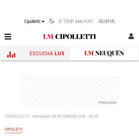
Cipolletti
TEMP
HUM
06:09 HS
3°
64%
ESCUCHÁ
LU5
LMCIPOLLETTI
Municipales
06 DE FEBRERO 2018 - 00:00
CIPOLLETTI