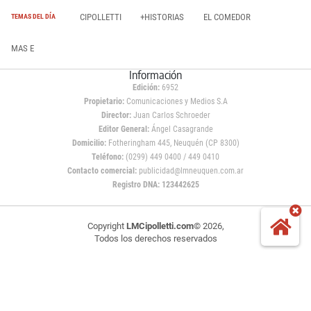
CIPOLLETTI
+HISTORIAS
EL COMEDOR
TEMAS DEL DÍA
MAS E
Información
Edición:
6952
Propietario:
Comunicaciones y Medios S.A
Director:
Juan Carlos Schroeder
Editor General:
Ángel Casagrande
Domicilio:
Fotheringham 445, Neuquén (CP 8300)
Teléfono:
(0299) 449 0400 / 449 0410
Contacto comercial:
publicidad@lmneuquen.com.ar
Registro DNA: 123442625
Copyright
LMCipolletti.com
© 2026,
Todos los derechos reservados