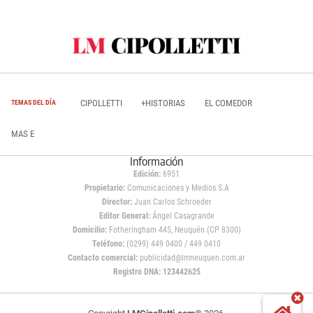
CIPOLLETTI
+HISTORIAS
EL COMEDOR
TEMAS DEL DÍA
MAS E
Información
Edición:
6951
Propietario:
Comunicaciones y Medios S.A
Director:
Juan Carlos Schroeder
Editor General:
Ángel Casagrande
Domicilio:
Fotheringham 445, Neuquén (CP 8300)
Teléfono:
(0299) 449 0400 / 449 0410
Contacto comercial:
publicidad@lmneuquen.com.ar
Registro DNA: 123442625