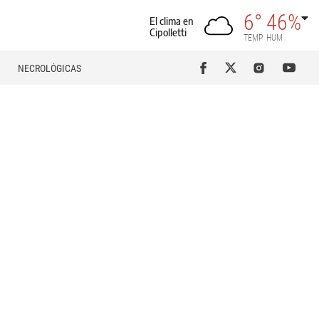
6°
46%
El clima en
Cipolletti
TEMP
HUM
NECROLÓGICAS