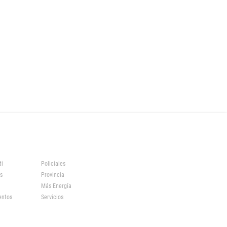
ti
Policiales
s
Provincia
Más Energía
entos
Servicios