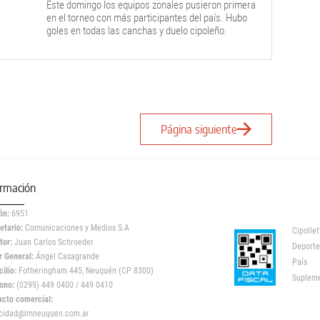
Este domingo los equipos zonales pusieron primera
en el torneo con más participantes del país. Hubo
goles en todas las canchas y duelo cipoleño.
Página siguiente
ormación
ón:
6951
etario:
Comunicaciones y Medios S.A
Cipollet
tor:
Juan Carlos Schroeder
Deporte
r General:
Ángel Casagrande
País
ilio:
Fotheringham 445, Neuquén (CP 8300)
Suplem
ono:
(0299) 449 0400 / 449 0410
acto comercial:
icidad@lmneuquen.com.ar