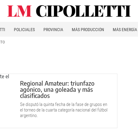
TTI
POLICIALES
PROVINCIA
MÁS PRODUCCIÓN
MÁS ENERGÍA
ITO
Regional Amateur: triunfazo
agónico, una goleada y más
clasificados
Se disputó la quinta fecha de la fase de grupos en
el torneo de la cuarta categoría nacional del fútbol
argentino.