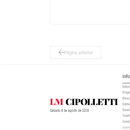
Página anterior
Inf
Edici
Propi
Direc
Edito
Domic
Sábado
8 de
agosto
de 2026
Teléf
Cont
publ