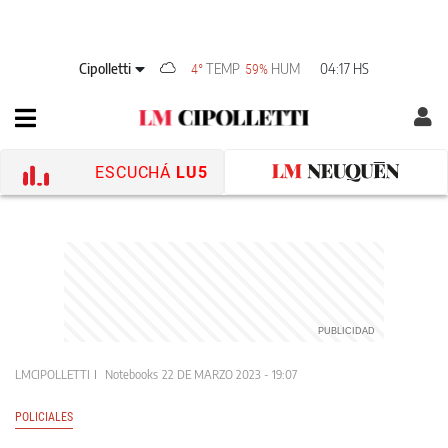
Cipolletti
TEMP
HUM
04:17 HS
4°
59%
ESCUCHÁ
LU5
LMCIPOLLETTI
Notebooks
22 DE MARZO 2023 - 19:07
POLICIALES