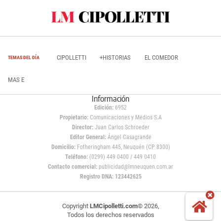
CIPOLLETTI
+HISTORIAS
EL COMEDOR
TEMAS DEL DÍA
MAS E
Información
Edición:
6952
Propietario:
Comunicaciones y Medios S.A
Director:
Juan Carlos Schroeder
Editor General:
Ángel Casagrande
Domicilio:
Fotheringham 445, Neuquén (CP 8300)
Teléfono:
(0299) 449 0400 / 449 0410
Contacto comercial:
publicidad@lmneuquen.com.ar
Registro DNA: 123442625
Copyright
LMCipolletti.com
© 2026,
Todos los derechos reservados