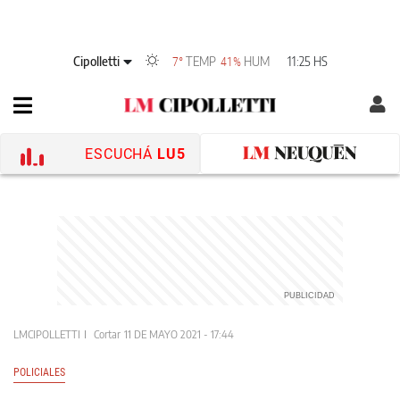
Cipolletti
TEMP
HUM
11:25 HS
7°
41%
ESCUCHÁ
LU5
LMCIPOLLETTI
Cortar
11 DE MAYO 2021 - 17:44
POLICIALES