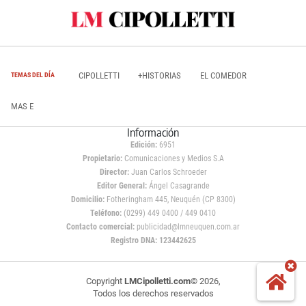
CIPOLLETTI
+HISTORIAS
EL COMEDOR
TEMAS DEL DÍA
MAS E
Información
Edición:
6951
Propietario:
Comunicaciones y Medios S.A
Director:
Juan Carlos Schroeder
Editor General:
Ángel Casagrande
Domicilio:
Fotheringham 445, Neuquén (CP 8300)
Teléfono:
(0299) 449 0400 / 449 0410
Contacto comercial:
publicidad@lmneuquen.com.ar
Registro DNA: 123442625
Copyright
LMCipolletti.com
© 2026,
Todos los derechos reservados