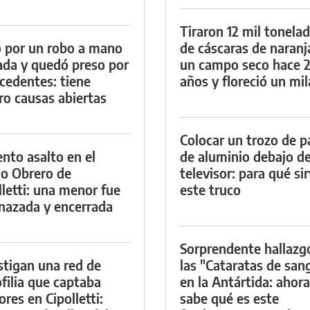
Tiraron 12 mil tonela
 por un robo a mano
de cáscaras de naranj
da y quedó preso por
un campo seco hace 
cedentes: tiene
años y floreció un mi
ro causas abiertas
Colocar un trozo de p
ento asalto en el
de aluminio debajo de
io Obrero de
televisor: para qué si
lletti: una menor fue
este truco
azada y encerrada
Sorprendente hallazg
stigan una red de
las "Cataratas de san
filia que captaba
en la Antártida: ahora
res en Cipolletti:
sabe qué es este