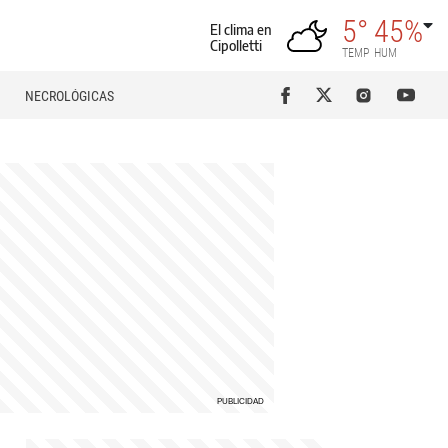
5°
45%
El clima en
Cipolletti
TEMP
HUM
NECROLÓGICAS