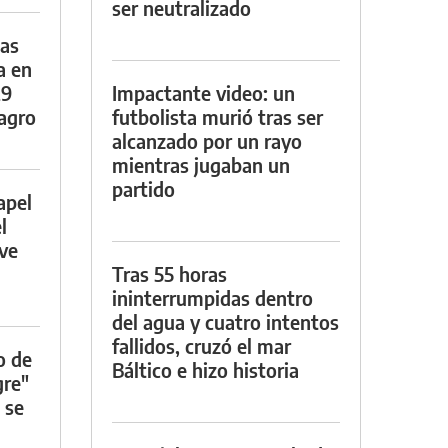
ser neutralizado
das
a en
29
Impactante video: un
lagro
futbolista murió tras ser
alcanzado por un rayo
mientras jugaban un
partido
apel
l
rve
Tras 55 horas
ininterrumpidas dentro
del agua y cuatro intentos
fallidos, cruzó el mar
o de
Báltico e hizo historia
gre"
 se