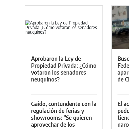
Aprobaron la Ley de
Busc
Propiedad Privada: ¿Cómo
Fede
votaron los senadores
apar
neuquinos?
de Ci
Gaido, contundente con la
El a
regulación de ferias y
pedof
showrooms: "Se quieren
tien
aprovechar de los
narc