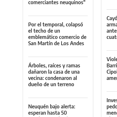
comerciantes neuquinos"
Cayó
Por el temporal, colapsó
arma
el techo de un
ante
emblemático comercio de
cuat
San Martín de Los Andes
Viol
Árboles, raíces y ramas
Barr
dañaron la casa de una
Cipo
vecina: condenaron al
amen
dueño de un terreno
Inve
Neuquén bajo alerta:
pedo
esperan hasta 50
meno