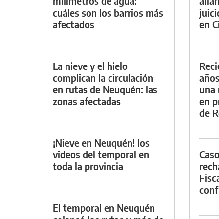
milímetros de agua:
alla
cuáles son los barrios más
juic
afectados
en Ci
La nieve y el hielo
Reci
complican la circulación
años
en rutas de Neuquén: las
una 
zonas afectadas
en p
de R
¡Nieve en Neuquén! los
videos del temporal en
Caso
toda la provincia
rech
Fisca
conf
El temporal en Neuquén