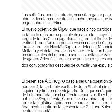
Los salteños, por el contrario, necesitan ganar para
ubique directamente entres los ocho mejores que i
mejor sobre el sintético.
Cipo
El nuevo objetivo de
, que hace cinco partidos
la tabla lo más arriba posible de cara a los playof
largo de todos.
Cinco jugadores llegaron al límite de
realidad, todo fue una puesta en escena en la últi
tarea el arquero Nicolás Caprio, el defensor Mauric
Mellado y el delantero Jesús Vera.
Ante tantas baja
presidenciales del domingo son las vueltas de Val
desgarros.
Además, también se puso en mejores con
dos convocatorias después de cumplir una expulsió
Albinegro
El desenlace
pasó a ser una cuestión de
número 4, la probable vuelta de Juan Strak al círculo
izquierdo y finalmente Alejandro Ortiz que será q
de la temporada por el contexto deportivo, día y h
bahiense Sergio Testa, Cipo deberá cambiar rápidam
armar la logística rápidamente para estar en la rut
finalmente confirmó la presencia de Gustavo Balvo
central, el capitán.