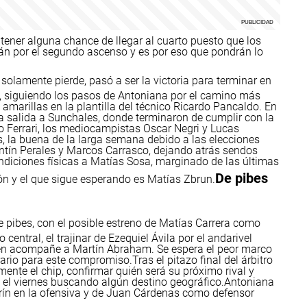
 tener alguna chance de llegar al cuarto puesto que los
rán por el segundo ascenso y es por eso que pondrán lo
 solamente pierde, pasó a ser la victoria para terminar en
fs, siguiendo los pasos de Antoniana por el camino más
 amarillas en la plantilla del técnico Ricardo Pancaldo. En
ma salida a Sunchales, donde terminaron de cumplir con la
io Ferrari, los mediocampistas Oscar Negri y Lucas
s, la buena de la larga semana debido a las elecciones
entín Perales y Marcos Carrasco, dejando atrás sendos
diciones físicas a Matías Sosa, marginado de las últimas
De pibes
n y el que sigue esperando es Matías Zbrun.
 pibes, con el posible estreno de Matías Carrera como
 central, el trajinar de Ezequiel Ávila por el andarivel
uien acompañe a Martín Abraham.
Se espera el peor marco
orario para este compromiso.
Tras el pitazo final del árbitro
ente el chip, confirmar quién será su próximo rival y
a el viernes buscando algún destino geográfico.
Antoniana
rín en la ofensiva y de Juan Cárdenas como defensor