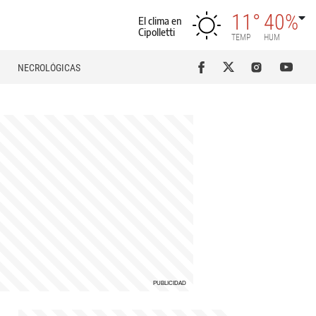
11°
40%
El clima en
Cipolletti
TEMP
HUM
NECROLÓGICAS