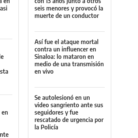
a en
con 13 años junto a otros
asi
seis menores y provocó la
muerte de un conductor
Así fue el ataque mortal
contra un influencer en
de
Sinaloa: lo mataron en
medio de una transmisión
asta
en vivo
Se autolesionó en un
video sangriento ante sus
 en
seguidores y fue
rescatado de urgencia por
la Policía
nte