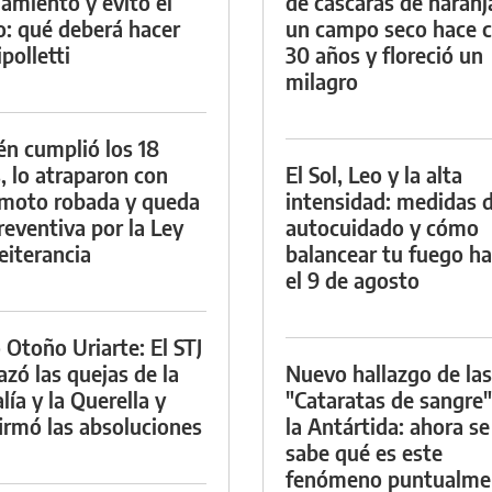
namiento y evitó el
de cáscaras de naranj
io: qué deberá hacer
un campo seco hace c
polletti
30 años y floreció un
milagro
én cumplió los 18
, lo atraparon con
El Sol, Leo y la alta
moto robada y queda
intensidad: medidas 
reventiva por la Ley
autocuidado y cómo
eiterancia
balancear tu fuego h
el 9 de agosto
 Otoño Uriarte: El STJ
azó las quejas de la
Nuevo hallazgo de las
lía y la Querella y
"Cataratas de sangre"
irmó las absoluciones
la Antártida: ahora se
sabe qué es este
fenómeno puntualme