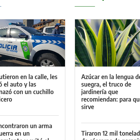
tieron en la calle, les
Azúcar en la lengua d
ó el auto y las
suegra, el truco de
azó con un cuchillo
jardinería que
icero
recomiendan: para qu
sirve
ncontraron un arma
uerra en un
Tiraron 12 mil tonela