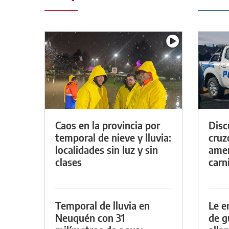
Caos en la provincia por
Discu
temporal de nieve y lluvia:
cruz
localidades sin luz y sin
amen
clases
carn
Temporal de lluvia en
Le e
Neuquén con 31
de g