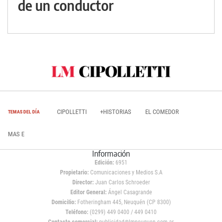
de un conductor
CIPOLLETTI
+HISTORIAS
EL COMEDOR
TEMAS DEL DÍA
MAS E
Información
Edición:
6951
Propietario:
Comunicaciones y Medios S.A
Director:
Juan Carlos Schroeder
Editor General:
Ángel Casagrande
Domicilio:
Fotheringham 445, Neuquén (CP 8300)
Teléfono:
(0299) 449 0400 / 449 0410
Contacto comercial:
publicidad@lmneuquen.com.ar