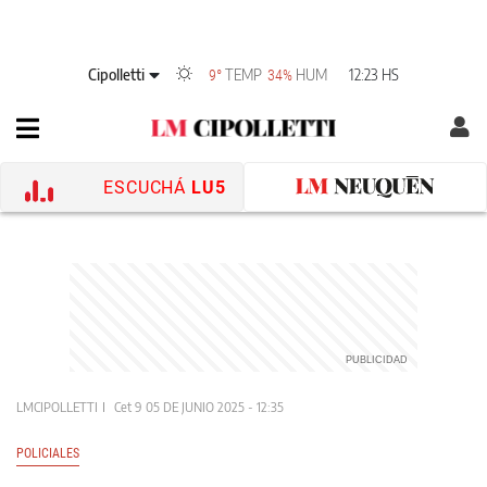
Cipolletti
TEMP
HUM
12:23 HS
9°
34%
ESCUCHÁ
LU5
LMCIPOLLETTI
Cet 9
05 DE JUNIO 2025 - 12:35
POLICIALES