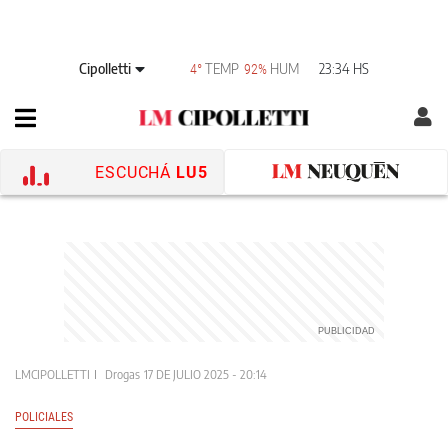
Cipolletti
TEMP
HUM
23:34 HS
4°
92%
ESCUCHÁ
LU5
LMCIPOLLETTI
Drogas
17 DE JULIO 2025 - 20:14
POLICIALES