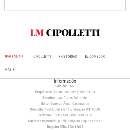
CIPOLLETTI
+HISTORIAS
EL COMEDOR
TEMAS DEL DÍA
MAS E
Información
Edición:
6949
Propietario:
Comunicaciones y Medios S.A
Director:
Juan Carlos Schroeder
Editor General:
Ángel Casagrande
Domicilio:
Fotheringham 445, Neuquén (CP 8300)
Teléfono:
(0299) 449 0400 / 449 0410
Contacto comercial:
publicidad@lmneuquen.com.ar
Registro DNA: 123442625