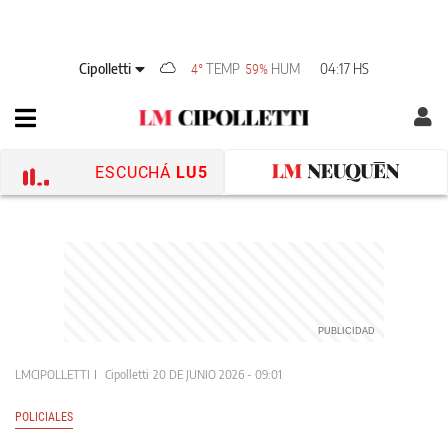
Cipolletti
TEMP
HUM
04:17 HS
4°
59%
ESCUCHÁ
LU5
LMCIPOLLETTI
Cipolletti
20 DE JUNIO 2026 - 09:01
POLICIALES