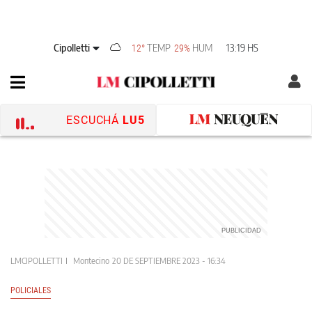
Cipolletti
TEMP
HUM
13:19 HS
12°
29%
ESCUCHÁ
LU5
LMCIPOLLETTI
Montecino
20 DE SEPTIEMBRE 2023 - 16:34
POLICIALES