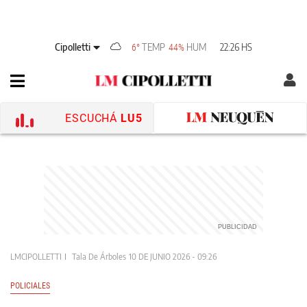
Cipolletti
TEMP
HUM
22:26 HS
6°
44%
ESCUCHÁ
LU5
LMCIPOLLETTI
Tala De Árboles
10 DE JUNIO 2026 - 09:26
POLICIALES