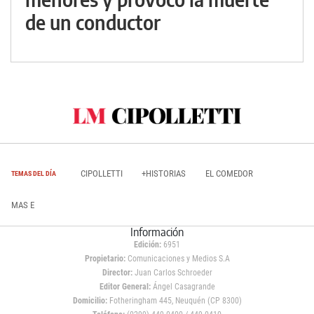
de un conductor
CIPOLLETTI
+HISTORIAS
EL COMEDOR
TEMAS DEL DÍA
MAS E
Información
Edición:
6951
Propietario:
Comunicaciones y Medios S.A
Director:
Juan Carlos Schroeder
Editor General:
Ángel Casagrande
Domicilio:
Fotheringham 445, Neuquén (CP 8300)