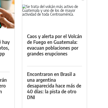
Caos y alerta por el Volcán
é hay
de Fuego en Guatemala:
otos,
evacuan poblaciones por
App
grandes erupciones
Encontraron en Brasil a
drán
una argentina
ero
desaparecida hace más de
n
40 días: la pista de otro
DNI