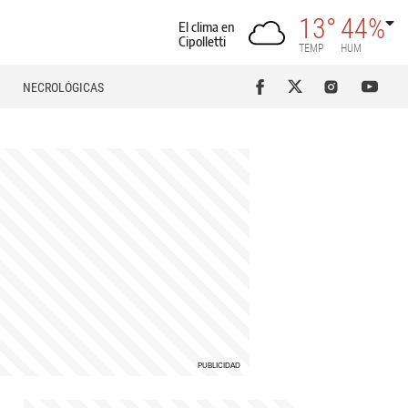
13°
44%
El clima en
Cipolletti
TEMP
HUM
NECROLÓGICAS