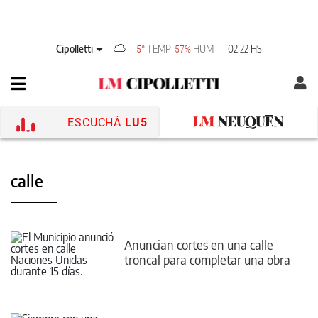
Cipolletti
TEMP
HUM
02:22 HS
5°
57%
ESCUCHÁ
LU5
calle
Anuncian cortes en una calle
troncal para completar una obra