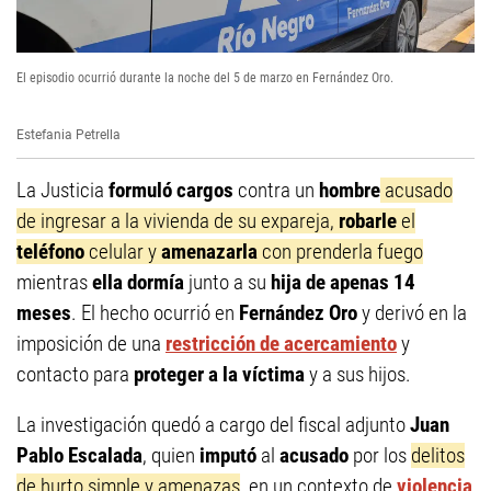
El episodio ocurrió durante la noche del 5 de marzo en Fernández Oro.
Estefania Petrella
La Justicia
formuló cargos
contra un
hombre
acusado
de ingresar a la vivienda de su expareja,
robarle
el
teléfono
celular y
amenazarla
con prenderla fuego
mientras
ella dormía
junto a su
hija de apenas 14
meses
. El hecho ocurrió en
Fernández Oro
y derivó en la
imposición de una
restricción de acercamiento
y
contacto para
proteger a la víctima
y a sus hijos.
La investigación quedó a cargo del fiscal adjunto
Juan
Pablo Escalada
, quien
imputó
al
acusado
por los
delitos
de hurto simple y amenazas
, en un contexto de
violencia