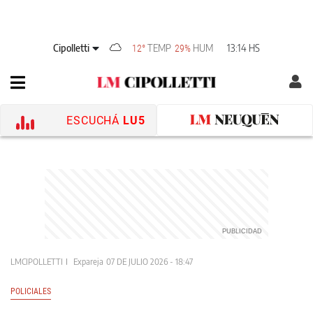
Cipolletti
TEMP
HUM
13:14 HS
12°
29%
ESCUCHÁ
LU5
LMCIPOLLETTI
Expareja
07 DE JULIO 2026 - 18:47
POLICIALES