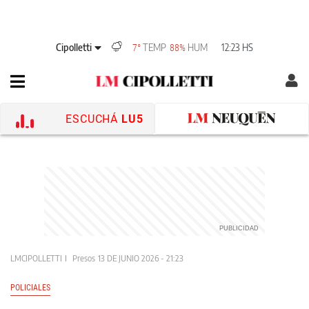
Cipolletti
TEMP
HUM
12:23 HS
7°
88%
ESCUCHÁ
LU5
LMCIPOLLETTI
Presos
13 DE JUNIO 2026 - 21:23
POLICIALES