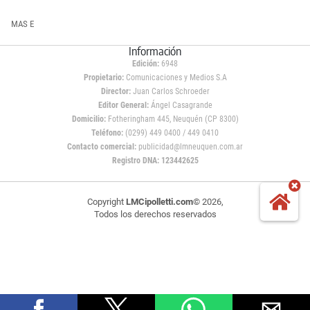
MAS E
Información
Edición:
6948
Propietario:
Comunicaciones y Medios S.A
Director:
Juan Carlos Schroeder
Editor General:
Ángel Casagrande
Domicilio:
Fotheringham 445, Neuquén (CP 8300)
Teléfono:
(0299) 449 0400 / 449 0410
Contacto comercial:
publicidad@lmneuquen.com.ar
Registro DNA: 123442625
Copyright
LMCipolletti.com
© 2026,
Todos los derechos reservados