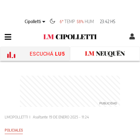
Cipolletti
TEMP
HUM
23:42 HS
6°
58%
ESCUCHÁ
LU5
LMCIPOLLETTI
Asaltante
19 DE ENERO 2025 - 11:24
POLICIALES