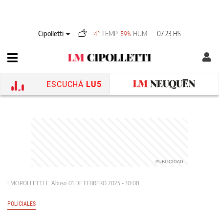
Cipolletti
TEMP
HUM
07:23 HS
4°
59%
ESCUCHÁ
LU5
LMCIPOLLETTI
Abuso
01 DE FEBRERO 2025 - 10:08
POLICIALES