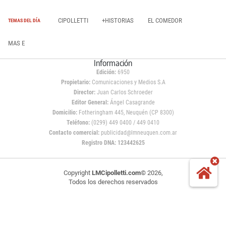
CIPOLLETTI
+HISTORIAS
EL COMEDOR
TEMAS DEL DÍA
MAS E
Información
Edición:
6950
Propietario:
Comunicaciones y Medios S.A
Director:
Juan Carlos Schroeder
Editor General:
Ángel Casagrande
Domicilio:
Fotheringham 445, Neuquén (CP 8300)
Teléfono:
(0299) 449 0400 / 449 0410
Contacto comercial:
publicidad@lmneuquen.com.ar
Registro DNA: 123442625
Copyright
LMCipolletti.com
© 2026,
Todos los derechos reservados