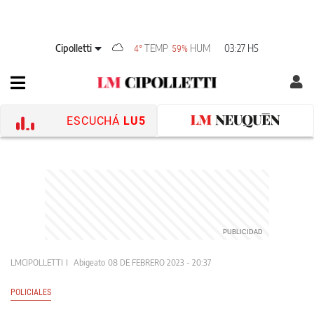
Cipolletti
TEMP
HUM
03:27 HS
4°
59%
ESCUCHÁ
LU5
LMCIPOLLETTI
Abigeato
08 DE FEBRERO 2023 - 20:37
POLICIALES