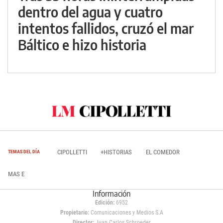
dentro del agua y cuatro
intentos fallidos, cruzó el mar
Báltico e hizo historia
CIPOLLETTI
+HISTORIAS
EL COMEDOR
TEMAS DEL DÍA
MAS E
Información
Edición:
6952
Propietario:
Comunicaciones y Medios S.A
Director:
Juan Carlos Schroeder