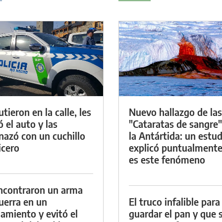
tieron en la calle, les
Nuevo hallazgo de las
ó el auto y las
"Cataratas de sangre"
azó con un cuchillo
la Antártida: un estud
icero
explicó puntualment
es este fenómeno
ncontraron un arma
uerra en un
El truco infalible para
namiento y evitó el
guardar el pan y que 