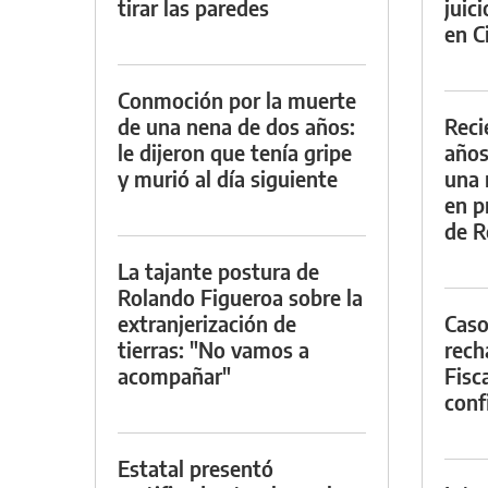
tirar las paredes
juic
en Ci
Conmoción por la muerte
de una nena de dos años:
Reci
le dijeron que tenía gripe
años
y murió al día siguiente
una 
en p
de R
La tajante postura de
Rolando Figueroa sobre la
extranjerización de
Caso
tierras: "No vamos a
rech
acompañar"
Fisca
conf
Estatal presentó