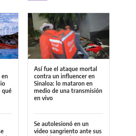
Así fue el ataque mortal
 en
contra un influencer en
io
Sinaloa: lo mataron en
e qué
medio de una transmisión
en vivo
Se autolesionó en un
se
video sangriento ante sus