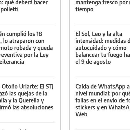
io: qué deberá hacer
mantenga fresco por
polletti
tiempo
én cumplió los 18
El Sol, Leo y la alta
, lo atraparon con
intensidad: medidas 
moto robada y queda
autocuidado y cómo
reventiva por la Ley
balancear tu fuego h
eiterancia
el 9 de agosto
 Otoño Uriarte: El STJ
Caída de WhatsApp a
azó las quejas de la
nivel mundial: por qu
lía y la Querella y
fallas en el envío de f
irmó las absoluciones
stickers y en Whats
Web