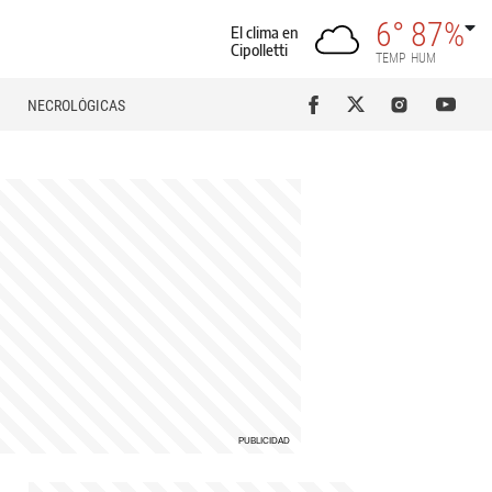
6°
87%
El clima en
Cipolletti
TEMP
HUM
NECROLÓGICAS