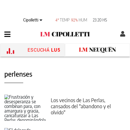
Cipolletti
TEMP
HUM
23:20 HS
4°
92%
ESCUCHÁ
LU5
perlenses
Los vecinos de Las Perlas,
cansados del "abandono y el
olvido"