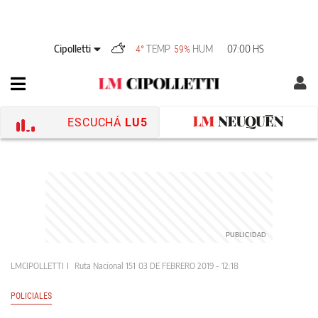
Cipolletti
TEMP
HUM
07:00 HS
4°
59%
ESCUCHÁ
LU5
LMCIPOLLETTI
Ruta Nacional 151
03 DE FEBRERO 2019 - 12:18
POLICIALES