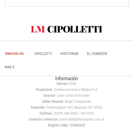
CIPOLLETTI
+HISTORIAS
EL COMEDOR
TEMAS DEL DÍA
MAS E
Información
Edición:
6950
Propietario:
Comunicaciones y Medios S.A
Director:
Juan Carlos Schroeder
Editor General:
Ángel Casagrande
Domicilio:
Fotheringham 445, Neuquén (CP 8300)
Teléfono:
(0299) 449 0400 / 449 0410
Contacto comercial:
publicidad@lmneuquen.com.ar
Registro DNA: 123442625