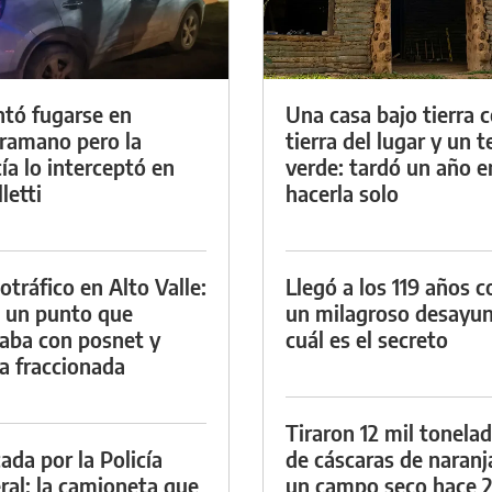
ntó fugarse en
Una casa bajo tierra 
ramano pero la
tierra del lugar y un 
cía lo interceptó en
verde: tardó un año e
letti
hacerla solo
otráfico en Alto Valle:
Llegó a los 119 años c
 un punto que
un milagroso desayun
aba con posnet y
cuál es el secreto
a fraccionada
Tiraron 12 mil tonela
ada por la Policía
de cáscaras de naranj
ral: la camioneta que
un campo seco hace 