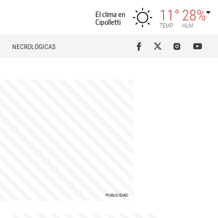
11°
28%
El clima en
Cipolletti
TEMP
HUM
NECROLÓGICAS