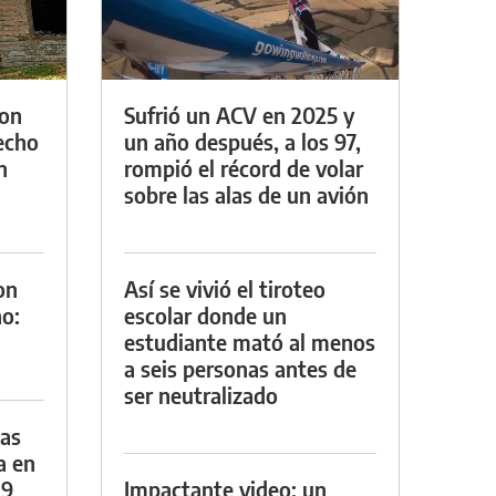
con
Sufrió un ACV en 2025 y
techo
un año después, a los 97,
n
rompió el récord de volar
sobre las alas de un avión
on
Así se vivió el tiroteo
o:
escolar donde un
estudiante mató al menos
a seis personas antes de
ser neutralizado
das
a en
29
Impactante video: un