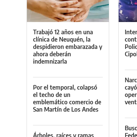
Trabajó 12 años en una
Inte
clínica de Neuquén, la
cont
despidieron embarazada y
Poli
ahora deberán
Cipol
indemnizarla
Narc
Por el temporal, colapsó
cayó
el techo de un
oper
emblemático comercio de
vent
San Martín de Los Andes
Busc
Árboles, raíces y ramas
Fede