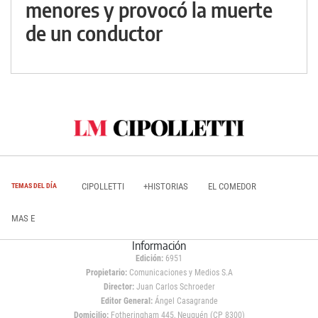
menores y provocó la muerte
de un conductor
CIPOLLETTI
+HISTORIAS
EL COMEDOR
TEMAS DEL DÍA
MAS E
Información
Edición:
6951
Propietario:
Comunicaciones y Medios S.A
Director:
Juan Carlos Schroeder
Editor General:
Ángel Casagrande
Domicilio:
Fotheringham 445, Neuquén (CP 8300)