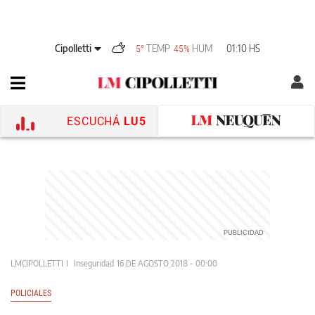
Cipolletti
TEMP
HUM
01:10 HS
5°
45%
ESCUCHÁ
LU5
LMCIPOLLETTI
Inseguridad
16 DE AGOSTO 2018 - 00:00
POLICIALES