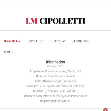
CIPOLLETTI
+HISTORIAS
EL COMEDOR
TEMAS DEL DÍA
MAS E
Información
Edición:
6951
Propietario:
Comunicaciones y Medios S.A
Director:
Juan Carlos Schroeder
Editor General:
Ángel Casagrande
Domicilio:
Fotheringham 445, Neuquén (CP 8300)
Teléfono:
(0299) 449 0400 / 449 0410
Contacto comercial:
publicidad@lmneuquen.com.ar
Registro DNA: 123442625