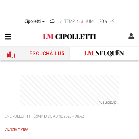
Cipolletti
TEMP
HUM
20:41 HS
7°
43%
ESCUCHÁ
LU5
LMCIPOLLETTI
Júpiter
13 DE ABRIL 2023 - 08:42
CIENCIA Y VIDA