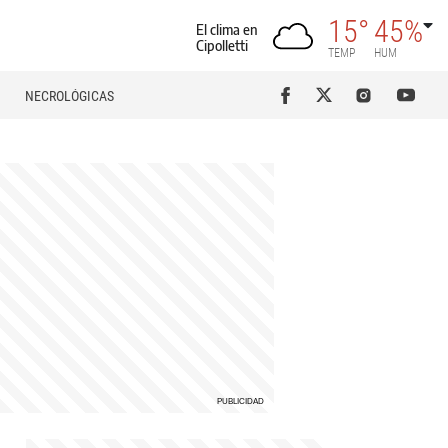
15°
45%
El clima en
Cipolletti
TEMP
HUM
NECROLÓGICAS