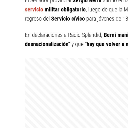
El Senador provincial
Sergio Berni
afirmó en l
servicio
militar obligatorio
, luego de que la M
regreso del
Servicio cívico
para jóvenes de 18
En declaraciones a Radio Splendid,
Berni mani
desnacionalización"
y que
"hay que volver a 