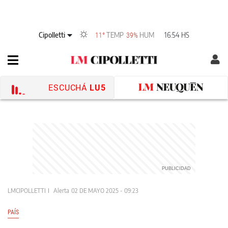
Cipolletti
TEMP
HUM
16:54 HS
11°
39%
ESCUCHÁ
LU5
LMCIPOLLETTI
Alerta
02 DE MAYO 2025 - 09:23
PAÍS