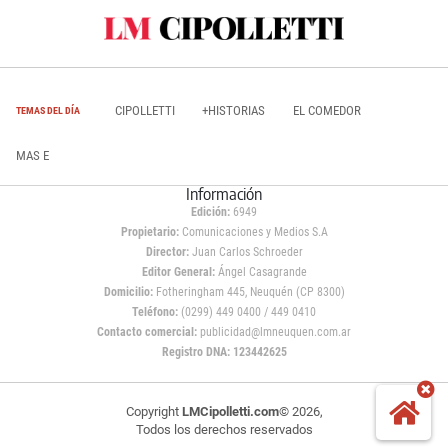
CIPOLLETTI
+HISTORIAS
EL COMEDOR
TEMAS DEL DÍA
MAS E
Información
Edición:
6949
Propietario:
Comunicaciones y Medios S.A
Director:
Juan Carlos Schroeder
Editor General:
Ángel Casagrande
Domicilio:
Fotheringham 445, Neuquén (CP 8300)
Teléfono:
(0299) 449 0400 / 449 0410
Contacto comercial:
publicidad@lmneuquen.com.ar
Registro DNA: 123442625
Copyright
LMCipolletti.com
© 2026,
Todos los derechos reservados