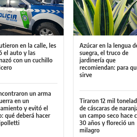
tieron en la calle, les
Azúcar en la lengua d
ó el auto y las
suegra, el truco de
azó con un cuchillo
jardinería que
icero
recomiendan: para qu
sirve
ncontraron un arma
uerra en un
Tiraron 12 mil tonela
namiento y evitó el
de cáscaras de naranj
io: qué deberá hacer
un campo seco hace c
polletti
30 años y floreció un
milagro