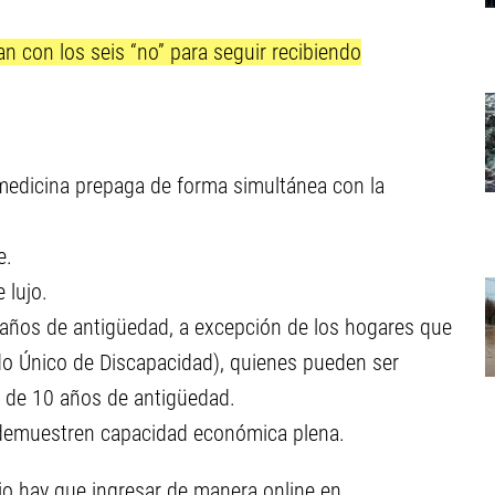
n con los seis “no” para seguir recibiendo
 medicina prepaga de forma simultánea con la
e.
 lujo.
años de antigüedad, a excepción de los hogares que
do Único de Discapacidad), quienes pueden ser
s de 10 años de antigüedad.
e demuestren capacidad económica plena.
io hay que ingresar de manera online en