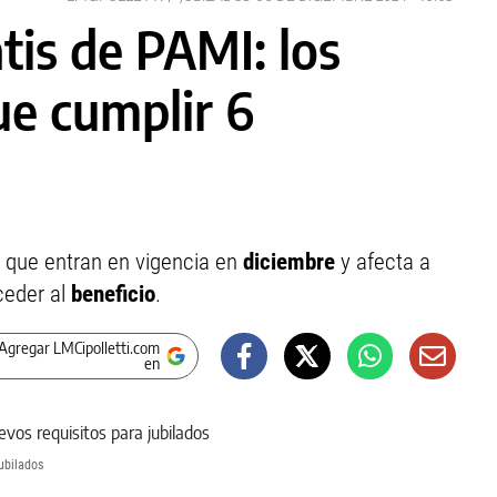
is de PAMI: los
ue cumplir 6
 que entran en vigencia en
diciembre
y afecta a
ceder al
beneficio
.
Agregar LMCipolletti.com
en
ubilados