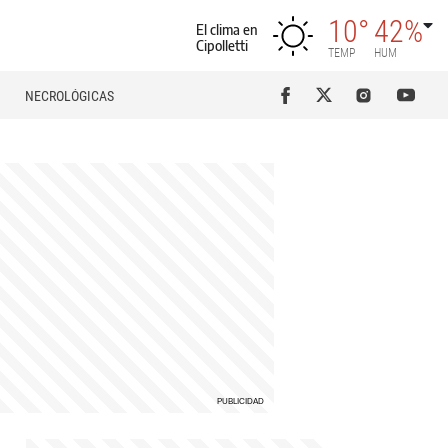
10°
42%
El clima en
Cipolletti
TEMP
HUM
NECROLÓGICAS