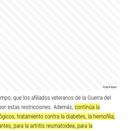
mpo, que los afiliados veteranos de la Guerra del
por estas restricciones. Además,
continúa la
cos, tratamiento contra la diabetes, la hemofilia,
tes, para la artritis reumatoidea, para la