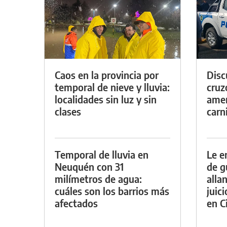
Caos en la provincia por
Discu
temporal de nieve y lluvia:
cruz
localidades sin luz y sin
amen
clases
carn
Temporal de lluvia en
Le e
Neuquén con 31
de g
milímetros de agua:
alla
cuáles son los barrios más
juic
afectados
en Ci