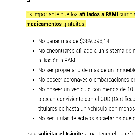
Es importante que los
afiliados a PAMI
cumpla
medicamentos
gratuitos:
No ganar más de $389.398,14
No encontrarse afiliado a un sistema de
afiliación a PAMI.
No ser propietario de más de un inmuebl
No poseer aeronaves o embarcaciones de
No poseer un vehículo con menos de 10 
posean conviviente con el CUD (Certifica
titulares de hasta un vehículo con meno
No ser titular de activos societarios qu
Para
solicitar el trámite
y mantener el benefic