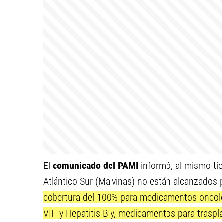
El
comunicado del PAMI
informó, al mismo tie
Atlántico Sur (Malvinas) no están alcanzados 
cobertura del 100% para medicamentos oncológi
VIH y Hepatitis B y, medicamentos para trasplan