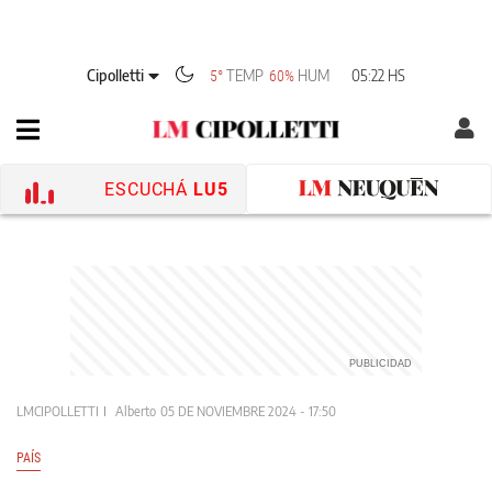
Cipolletti
TEMP
HUM
05:22 HS
5°
60%
ESCUCHÁ
LU5
LMCIPOLLETTI
Alberto
05 DE NOVIEMBRE 2024 - 17:50
PAÍS