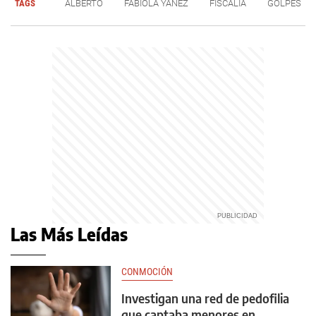
TAGS
ALBERTO
FABIOLA YÁÑEZ
FISCALÍA
GOLPES
Las Más Leídas
CONMOCIÓN
Investigan una red de pedofilia
que captaba menores en