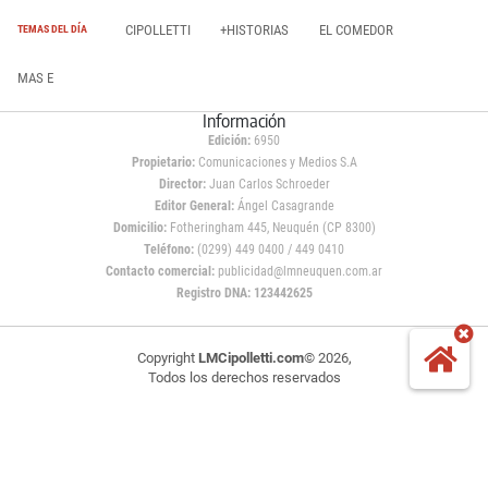
CIPOLLETTI
+HISTORIAS
EL COMEDOR
TEMAS DEL DÍA
MAS E
Información
Edición:
6950
Propietario:
Comunicaciones y Medios S.A
Director:
Juan Carlos Schroeder
Editor General:
Ángel Casagrande
Domicilio:
Fotheringham 445, Neuquén (CP 8300)
Teléfono:
(0299) 449 0400 / 449 0410
Contacto comercial:
publicidad@lmneuquen.com.ar
Registro DNA: 123442625
Copyright
LMCipolletti.com
© 2026,
Todos los derechos reservados