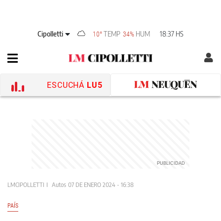
Cipolletti
TEMP
HUM
18:37 HS
10°
34%
ESCUCHÁ
LU5
LMCIPOLLETTI
Autos
07 DE ENERO 2024 - 16:38
PAÍS