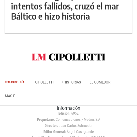
intentos fallidos, cruzó el mar
Báltico e hizo historia
CIPOLLETTI
+HISTORIAS
EL COMEDOR
TEMAS DEL DÍA
MAS E
Información
Edición:
6952
Propietario:
Comunicaciones y Medios S.A
Director:
Juan Carlos Schroeder
Editor General:
Ángel Casagrande